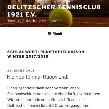
Zum
DELITZSCHER TENNISCLUB
Inhalt
1921 E.V.
springen
Tennis in Delitzsch aus Leidenschaft
Menü
SCHLAGWORT:
PUNKTSPIELSAISON
WINTER 2017/2018
VERÖFFENTLICHT
25. MÄRZ 2018
AM
Kleines Tennis- Happy End!
Einen irgendwie dann doch versöhnlichen
Saisonabschluss der bis dato eher dürftig verlaufenen
Winterhallenrunde erspielten sich Teams des
Delitzscher Tennisclubs (DTC) am vergangenen