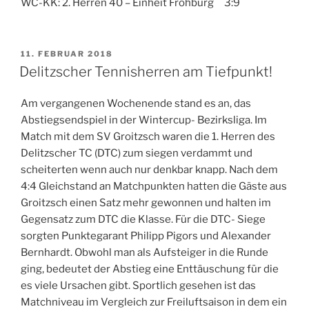
WC-KK: 2. Herren 40 – Einheit Frohburg 3:9
VERÖFFENTLICHT
11. FEBRUAR 2018
AM
Delitzscher Tennisherren am Tiefpunkt!
Am vergangenen Wochenende stand es an, das
Abstiegsendspiel in der Wintercup- Bezirksliga. Im
Match mit dem SV Groitzsch waren die 1. Herren des
Delitzscher TC (DTC) zum siegen verdammt und
scheiterten wenn auch nur denkbar knapp. Nach dem
4:4 Gleichstand an Matchpunkten hatten die Gäste aus
Groitzsch einen Satz mehr gewonnen und halten im
Gegensatz zum DTC die Klasse. Für die DTC- Siege
sorgten Punktegarant Philipp Pigors und Alexander
Bernhardt. Obwohl man als Aufsteiger in die Runde
ging, bedeutet der Abstieg eine Enttäuschung für die
es viele Ursachen gibt. Sportlich gesehen ist das
Matchniveau im Vergleich zur Freiluftsaison in dem ein