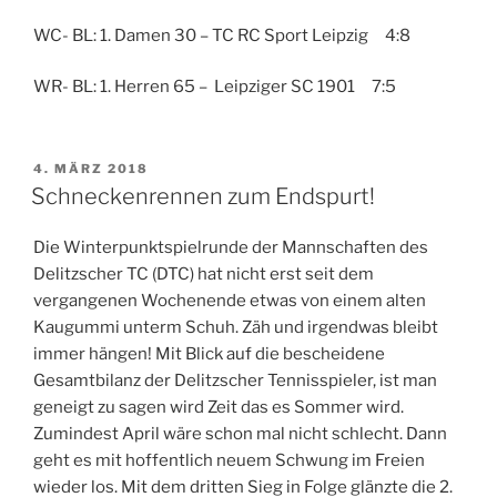
WC- BL: 1. Damen 30 – TC RC Sport Leipzig 4:8
WR- BL: 1. Herren 65 – Leipziger SC 1901 7:5
VERÖFFENTLICHT
4. MÄRZ 2018
AM
Schneckenrennen zum Endspurt!
Die Winterpunktspielrunde der Mannschaften des
Delitzscher TC (DTC) hat nicht erst seit dem
vergangenen Wochenende etwas von einem alten
Kaugummi unterm Schuh. Zäh und irgendwas bleibt
immer hängen! Mit Blick auf die bescheidene
Gesamtbilanz der Delitzscher Tennisspieler, ist man
geneigt zu sagen wird Zeit das es Sommer wird.
Zumindest April wäre schon mal nicht schlecht. Dann
geht es mit hoffentlich neuem Schwung im Freien
wieder los. Mit dem dritten Sieg in Folge glänzte die 2.