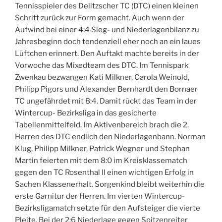
Tennisspieler des Delitzscher TC (DTC) einen kleinen
Schritt zurück zur Form gemacht. Auch wenn der
Aufwind bei einer 4:4 Sieg- und Niederlagenbilanz zu
Jahresbeginn doch tendenziell eher noch an ein laues
Lüftchen erinnert. Den Auftakt machte bereits in der
Vorwoche das Mixedteam des DTC. Im Tennispark
Zwenkau bezwangen Kati Milkner, Carola Weinold,
Philipp Pigors und Alexander Bernhardt den Bornaer
TC ungefährdet mit 8:4. Damit rückt das Team in der
Wintercup- Bezirksliga in das gesicherte
Tabellenmittelfeld. Im Aktivenbereich brach die 2.
Herren des DTC endlich den Niederlagenbann. Norman
Klug, Philipp Milkner, Patrick Wegner und Stephan
Martin feierten mit dem 8:0 im Kreisklassematch
gegen den TC Rosenthal II einen wichtigen Erfolg in
Sachen Klassenerhalt. Sorgenkind bleibt weiterhin die
erste Garnitur der Herren. Im vierten Wintercup-
Bezirksligamatch setzte für den Aufsteiger die vierte
Pleite. Bei der 2:6 Niederlage gegen Spitzenreiter