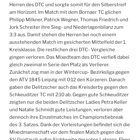
Herren des DTC und sorgte somit für den Silberstreif
am Horizont. Im Match mit dem Bornaer TC glichen
Philipp Milkner, Patrick Wegner, Thomas Friedrich und
Jork Schreiter ihre Sieg- und Niederlagenbilanz zum
3:3 aus. Damit stehen die Herren bei noch einem
ausstehenden Match im gesicherten Mittelfeld der 1.
Kreisklasse. Die restlichen drei DTC- Vergleiche
gingen verloren. Das Mixedteam des DTC verließ dabei
gleich zweimal in Serie den Platz als Verlierer.
Zunächst zog man in der Wintercup- Bezirksliga gegen
den ATV 1845 Leipzig mit 0:12 den Kürzeren. Danach
gaben die Delitzscher auch das Kreisderby gegen den
Schkeuditzer TC mit 2:10 ab. Gegen gute Schkeuditzer
zeigten nur die beiden Delitzscher Ladies Petra Keller
und Natalie Schmidt gute Leistungen, verloren aber
dennoch ihre Einzelmatches im Championstiebreak
des 3. Satzes. Dank der Vorleistungen befindet sich die
Mixedmannschaft vor dem finalen Match gegen den
SV Groitzsch außer Sichtweite der roten Laterne. Eben