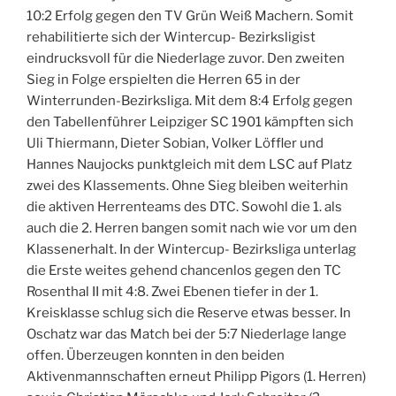
10:2 Erfolg gegen den TV Grün Weiß Machern. Somit
rehabilitierte sich der Wintercup- Bezirksligist
eindrucksvoll für die Niederlage zuvor. Den zweiten
Sieg in Folge erspielten die Herren 65 in der
Winterrunden-Bezirksliga. Mit dem 8:4 Erfolg gegen
den Tabellenführer Leipziger SC 1901 kämpften sich
Uli Thiermann, Dieter Sobian, Volker Löffler und
Hannes Naujocks punktgleich mit dem LSC auf Platz
zwei des Klassements. Ohne Sieg bleiben weiterhin
die aktiven Herrenteams des DTC. Sowohl die 1. als
auch die 2. Herren bangen somit nach wie vor um den
Klassenerhalt. In der Wintercup- Bezirksliga unterlag
die Erste weites gehend chancenlos gegen den TC
Rosenthal II mit 4:8. Zwei Ebenen tiefer in der 1.
Kreisklasse schlug sich die Reserve etwas besser. In
Oschatz war das Match bei der 5:7 Niederlage lange
offen. Überzeugen konnten in den beiden
Aktivenmannschaften erneut Philipp Pigors (1. Herren)