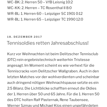
WC-BK: 2. Herren 50 – VfB Leisnig 10:2
WC-KK: 2. Herren – TC Rosenthal II 8:0
WR-BL: 1. Herren 60 – Leipziger SC 1901 0:12
WR-BL: 1. Herren 65 – Leipziger TC 1990 12:0
VERÖFFENTLICHT
18. DEZEMBER 2017
AM
Tennisoldies retten Jahresabschluss!
Kurz vor Weihnachten ist beim Delitzscher Tennisclub
(DTC) rein ergebnistechnisch weiterhin Tristesse
angesagt. Im Moment scheint es wie verhext für die
Tenniscracks vom Delitzscher Wallgraben. Auch in den
letzten Matches vor der wohlverdienten und scheinbar
auch dringend nötigen Weihnachtspause setzte es ein
2:5 Bilanz. Die Lichtblicke schafften erneut die Oldies
der 1. Herren über 50 und 65 Jahre. Für die 1. Herren 50
des DTC holten Ralf Pasternak, Rene Taubensee,
Werner Szmay und Michael Klos einen ungefährdeten