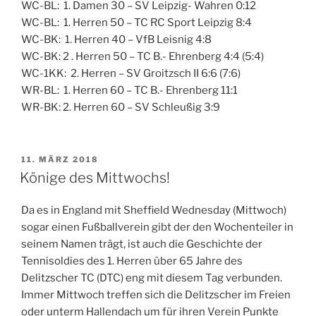
WC-BL: 1. Damen 30 – SV Leipzig- Wahren 0:12
WC-BL: 1. Herren 50 – TC RC Sport Leipzig 8:4
WC-BK: 1. Herren 40 – VfB Leisnig 4:8
WC-BK: 2 . Herren 50 – TC B.- Ehrenberg 4:4 (5:4)
WC-1KK: 2. Herren – SV Groitzsch II 6:6 (7:6)
WR-BL: 1. Herren 60 – TC B.- Ehrenberg 11:1
WR-BK: 2. Herren 60 – SV Schleußig 3:9
VERÖFFENTLICHT
11. MÄRZ 2018
AM
Könige des Mittwochs!
Da es in England mit Sheffield Wednesday (Mittwoch)
sogar einen Fußballverein gibt der den Wochenteiler in
seinem Namen trägt, ist auch die Geschichte der
Tennisoldies des 1. Herren über 65 Jahre des
Delitzscher TC (DTC) eng mit diesem Tag verbunden.
Immer Mittwoch treffen sich die Delitzscher im Freien
oder unterm Hallendach um für ihren Verein Punkte