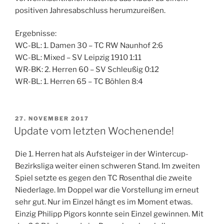
positiven Jahresabschluss herumzureißen.
Ergebnisse:
WC-BL: 1. Damen 30 – TC RW Naunhof 2:6
WC-BL: Mixed – SV Leipzig 1910 1:11
WR-BK: 2. Herren 60 – SV Schleußig 0:12
WR-BL: 1. Herren 65 – TC Böhlen 8:4
VERÖFFENTLICHT
27. NOVEMBER 2017
AM
Update vom letzten Wochenende!
Die 1. Herren hat als Aufsteiger in der Wintercup-
Bezirksliga weiter einen schweren Stand. Im zweiten
Spiel setzte es gegen den TC Rosenthal die zweite
Niederlage. Im Doppel war die Vorstellung im erneut
sehr gut. Nur im Einzel hängt es im Moment etwas.
Einzig Philipp Pigors konnte sein Einzel gewinnen. Mit