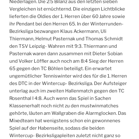
Niederlagen. Die 2:5 Bilanz aus den letzten sieben
Vergleichen ist ernüchternd. Die einzigen Lichtblicke
lieferten die Oldies der 1. Herren über 60 Jahre sowie
ihr Pendant bei den Herren 65. In der Winterrunden-
Bezirksliga bezwangen Klaus Ackermann, Uli
Thiermann, Helmut Pasternak und Thomas Schmidt
den TSV Leipzig- Wahren mit 9:3. Thiermann und
Pasternak waren dann zusammen mit Dieter Sobian
und Volker Löffler auch noch am 8:4 Sieg der Herren
65 gegen den TC Böhlen beteiligt. Ein erwartet
ungemütlicher Tenniswinter wird des für die 1. Herren
des DTC in der Wintercup- Bezirksliga. Der Aufsteiger
unterlag auch im zweiten Hallenmatch gegen den TC
Rosenthal I 4:8. Auch wenn das Spiel in Sachen
Klassenerhalt noch nicht zu den mustwinmatches
gehörte, läuten am Wallgraben die Alarmglocken. Das
Mixedteam hat wenigstens schon ein gewonnenes
Spiel auf der Habenseite, sodass die beiden
Wintercup- Bezirksligapleiten zuletzt nicht ganz so