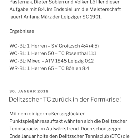
Pasternak, Dieter Sobian und Volker Löffler dieser
Aufgabe mit 8:4. Im Endspiel um die Meisterschaft
lauert Anfang März der Leipziger SC 1901.
Ergebnisse
WC-BL: 1. Herren – SV Groitzsch 4:4 (4:5)
WC-BL: 1. Herren 50 – TC Rosenthal 11:1
WC-BL: Mixed – ATV 1845 Leipzig 0:12
WR-BL: 1. Herren 65 – TC Böhlen 8:4
VERÖFFENTLICHT
30. JANUAR 2018
AM
Delitzscher TC zurück in der Formkrise!
Mit dem einigermaßen geglückten
Punktspieljahresauftakt wähnten sich die Delitzscher
Tenniscracks im Aufwärtstrend. Doch schon gegen
Ende Januar holte den Delitzscher Tennisclub (DTC) die