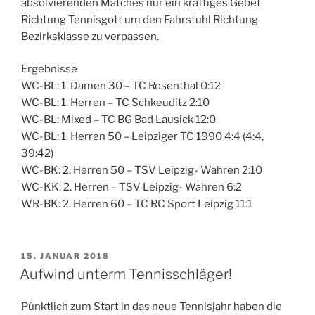
absolvierenden Matches nur ein kräftiges Gebet
Richtung Tennisgott um den Fahrstuhl Richtung
Bezirksklasse zu verpassen.
Ergebnisse
WC-BL: 1. Damen 30 – TC Rosenthal 0:12
WC-BL: 1. Herren – TC Schkeuditz 2:10
WC-BL: Mixed – TC BG Bad Lausick 12:0
WC-BL: 1. Herren 50 – Leipziger TC 1990 4:4 (4:4,
39:42)
WC-BK: 2. Herren 50 – TSV Leipzig- Wahren 2:10
WC-KK: 2. Herren – TSV Leipzig- Wahren 6:2
WR-BK: 2. Herren 60 – TC RC Sport Leipzig 11:1
VERÖFFENTLICHT
15. JANUAR 2018
AM
Aufwind unterm Tennisschläger!
Pünktlich zum Start in das neue Tennisjahr haben die