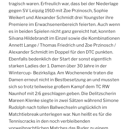
tragisch waren. Erfreulich war, dass bei der Niederlage
gegen SV Leipzig 1910 mit Zoe Przinosch, Sophie
Weikert und Alexander Schmidt drei Youngster ihre
Premiere im Erwachsenenbereich feierten. Auch wenn
es in beiden Spielen nicht ganz gereicht hat, konnten
Silvana Hildebrandt im Einzel sowie die Kombinationen
Annett Lange / Thomas Friedrich und Zoe Przinosch /
Alexander Schmidt im Doppel für den DTC punkten.
Ebenfalls bedenklich der Start der sonst eigentlich
starken Ladies der 1. Damen über 30 Jahre in der
Wintercup- Bezirksliga. Am Wochenende traten die
Damen erneut nicht in Bestbesetzung an und mussten
sich so trotz teilweise großem Kampf dem TC RW
Naunhof mit 2:6 geschlagen geben. Die Delitzscherin
Mareen Klenke siegte in zwei Sätzen während Simone
Rudolph nach tollen Ballwechseln unglücklich im
Matchtiebreak unterlegen war. Nun heißt es für die
Tenniscracks in den noch verbleibenden
vorweihnachtlichen Matches das Ruder zu einem