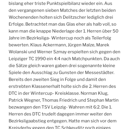
bislang eher triste Punktspielbilanz wieder ein. Aus
den vergangenen sieben Matches der letzten beiden
Wochenenden holten sich Delitzscher lediglich drei
Erfolge. Betrachtet man das Glas eher als halb voll, so
kann man die knappe Niederlage der 1. Herren über 50
Jahre im Bezirksliga- Wintercup noch als Teilerfolg
bewerten. Klaus Ackermann, Jürgen Malze, Marek
Wolanski und Werner Szmay erspielten sich gegen den
Leipziger TC 1990 ein 4:4 nach Matchpunkten. Da auch
die Sätze gleich waren gaben drei sogenannte kleine
Spiele den Ausschlag zu Gunsten der Messestädter.
Bereits den zweiten Sieg in Folge und damit den
erstrebten Klassenerhalt holte sich die 2. Herren des
DTC in der Wintercup- Kreisklasse. Norman Klug,
Patrick Wegner, Thomas Friedrich und Stephan Martin
bezwangen den TSV Leipzig- Wahren mit 6:2. Die 1.
Herren des DTC trudelt dagegen immer weiter den
Bezirksligaabstieg entgegen. Hatte man sich vor dem
Kreisderby gegen den TC Schkeuditz noch einiges