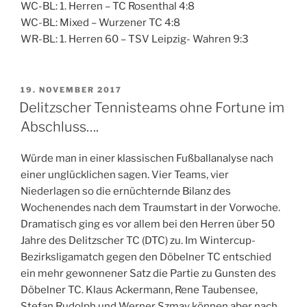
WC-BL: 1. Herren – TC Rosenthal 4:8
WC-BL: Mixed – Wurzener TC 4:8
WR-BL: 1. Herren 60 – TSV Leipzig- Wahren 9:3
VERÖFFENTLICHT
19. NOVEMBER 2017
AM
Delitzscher Tennisteams ohne Fortune im
Abschluss….
Würde man in einer klassischen Fußballanalyse nach
einer unglücklichen sagen. Vier Teams, vier
Niederlagen so die ernüchternde Bilanz des
Wochenendes nach dem Traumstart in der Vorwoche.
Dramatisch ging es vor allem bei den Herren über 50
Jahre des Delitzscher TC (DTC) zu. Im Wintercup-
Bezirksligamatch gegen den Döbelner TC entschied
ein mehr gewonnener Satz die Partie zu Gunsten des
Döbelner TC. Klaus Ackermann, Rene Taubensee,
Stefan Rudolph und Werner Szmay können aber nach