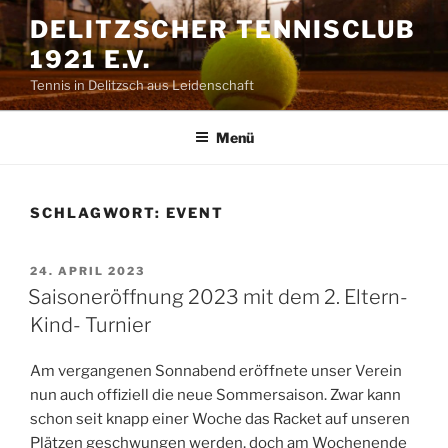
Zum
DELITZSCHER TENNISCLUB
Inhalt
1921 E.V.
springen
Tennis in Delitzsch aus Leidenschaft
Menü
SCHLAGWORT:
EVENT
VERÖFFENTLICHT
24. APRIL 2023
AM
Saisoneröffnung 2023 mit dem 2. Eltern-
Kind- Turnier
Am vergangenen Sonnabend eröffnete unser Verein
nun auch offiziell die neue Sommersaison. Zwar kann
schon seit knapp einer Woche das Racket auf unseren
Plätzen geschwungen werden, doch am Wochenende