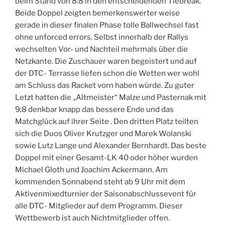
beim Stand von 8:8 in den entscheidenden Tiebreak.
Beide Doppel zeigten bemerkenswerter weise
gerade in dieser finalen Phase tolle Ballwechsel fast
ohne unforced errors. Selbst innerhalb der Rallys
wechselten Vor- und Nachteil mehrmals über die
Netzkante. Die Zuschauer waren begeistert und auf
der DTC- Terrasse liefen schon die Wetten wer wohl
am Schluss das Racket vorn haben würde. Zu guter
Letzt hatten die „Altmeister“ Malze und Pasternak mit
9:8 denkbar knapp das bessere Ende und das
Matchglück auf ihrer Seite . Den dritten Platz teilten
sich die Duos Oliver Krutzger und Marek Wolanski
sowie Lutz Lange und Alexander Bernhardt. Das beste
Doppel mit einer Gesamt-LK 40 oder höher wurden
Michael Gloth und Joachim Ackermann. Am
kommenden Sonnabend steht ab 9 Uhr mit dem
Aktivenmixedturnier der Saisonabschlussevent für
alle DTC- Mitglieder auf dem Programm. Dieser
Wettbewerb ist auch Nichtmitglieder offen.