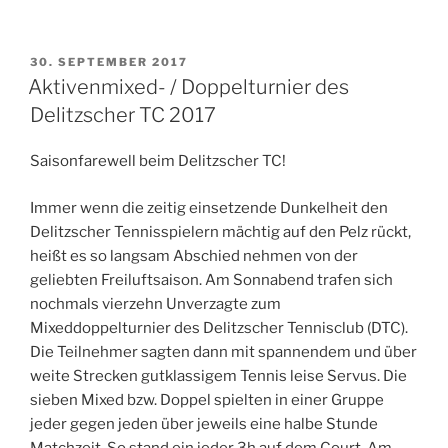
VERÖFFENTLICHT
30. SEPTEMBER 2017
AM
Aktivenmixed- / Doppelturnier des
Delitzscher TC 2017
Saisonfarewell beim Delitzscher TC!
Immer wenn die zeitig einsetzende Dunkelheit den
Delitzscher Tennisspielern mächtig auf den Pelz rückt,
heißt es so langsam Abschied nehmen von der
geliebten Freiluftsaison. Am Sonnabend trafen sich
nochmals vierzehn Unverzagte zum
Mixeddoppelturnier des Delitzscher Tennisclub (DTC).
Die Teilnehmer sagten dann mit spannendem und über
weite Strecken gutklassigem Tennis leise Servus. Die
sieben Mixed bzw. Doppel spielten in einer Gruppe
jeder gegen jeden über jeweils eine halbe Stunde
Matchzeit. So stand ein jeder 3h auf dem Court. Am