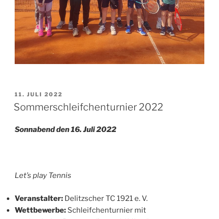
VERÖFFENTLICHT
11. JULI 2022
AM
Sommerschleifchenturnier 2022
Sonnabend den 16. Juli 2022
Let’s play Tennis
Veranstalter:
Delitzscher TC 1921 e. V.
Wettbewerbe:
Schleifchenturnier mit