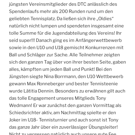
jüngsten Vereinsmitglieder des DTC anlässlich des
Spendenlaufs mehr als 200 Runden rund um den
geliebten Tennisplatz. Da ließen sich ihre „Oldies“
natürlich nicht lumpen und spendeten insgesamt eine
tolle Summe für die Jugendabteilung des Vereins! Ihr
seid super!!! Danach ging es im Anfängerwettbewerb
sowie in den U10 und U18 gemischt Konkurrenzen mit
Ball und Schläger zur Sache. Alle Teilnehmer zeigten
sich den ganzen Tag über von ihrer besten Seite, gaben
alles, kämpften um jeden Ball und Punkt! Bei den
Jüngsten siegte Nina Borrmann, den U10 Wettbewerb
gewann Max Ronneberger und bester Tennisteenie
wurde Lätitia Dennin. Besonders zu erwähnen gilt auch
das tolle Engagement unseres Mitglieds Tony
Wedmann! Er war zunächst den ganzen Vormittag als
Schiedsrichter aktiv, am Nachmittag spielte er den
Joker im U18- Tennisturnier und auch sonst ist Tony
das ganze Jahr über ein zuverlässiger Übungsleiter!
Nicht zu vergessen natürlich auch unsere gute Fee