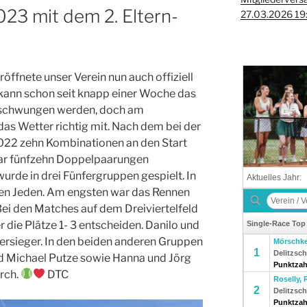
23 mit dem 2. Eltern-
27.03.2026 19:
fnete unser Verein nun auch offiziell
kann schon seit knapp einer Woche das
eschwungen werden, doch am
as Wetter richtig mit. Nach dem bei der
022 zehn Kombinationen an den Start
gar fünfzehn Doppelpaarungen
rde in drei Fünfergruppen gespielt. In
gen Jeden. Am engsten war das Rennen
ei den Matches auf dem Dreiviertelfeld
 die Plätze 1- 3 entscheiden. Danilo und
iersieger. In den beiden anderen Gruppen
d Michael Putze sowie Hanna und Jörg
rch.
DTC