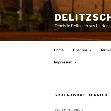
Zum
Inhalt
DELITZSCH
springen
Tennis in Delitzsch aus Leiden
Home
Über uns
Termi
Impressum
SCHLAGWORT:
TURNIER
VERÖFFENTLICHT
24. APRIL 2023