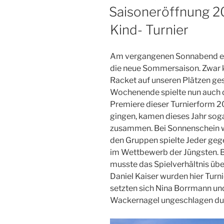
AM
Saisoneröffnung 20
Kind- Turnier
Am vergangenen Sonnabend eröf
die neue Sommersaison. Zwar 
Racket auf unseren Plätzen g
Wochenende spielte nun auch d
Premiere dieser Turnierform 2
gingen, kamen dieses Jahr so
zusammen. Bei Sonnenschein wu
den Gruppen spielte Jeder ge
im Wettbewerb der Jüngsten. B
musste das Spielverhältnis über
Daniel Kaiser wurden hier Turn
setzten sich Nina Borrmann un
Wackernagel ungeschlagen du