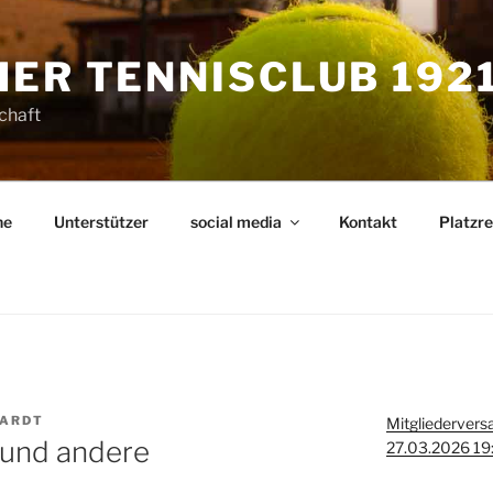
ER TENNISCLUB 1921 
schaft
ne
Unterstützer
social media
Kontakt
Platzr
HARDT
Mitgliederver
 und andere
27.03.2026 19: