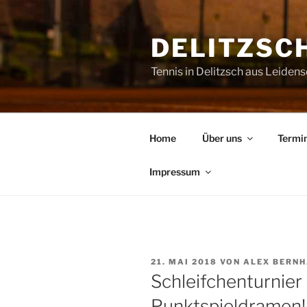
Zum
Inhalt
DELITZSCH
springen
Tennis in Delitzsch aus Leiden
Home
Über uns
Termi
Impressum
VERÖFFENTLICHT
21. MAI 2018
VON
ALEX BERN
AM
Schleifchenturnier
Punktspieldramen!