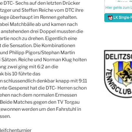
ie DTC- Sechs auf den letzten Drücker
rutzger und Steffen Reiche vom DTC ihre
iege überhaupt im Rennen gehalten.
dabei Matchbälle ab und kamen nach
 anstehenden drei Doppel mussten die
rtie noch zu drehen. Eigentlich eine
t die Sensation. Die Kombinationen
und Philipp Pigors/Stephan Martin
ei Sätzen. Reiche und Norman Klug holten
ang zwei ging mit 6:2 an die
k bis 10 führte das
 schlussendlich denkbar knapp mit 9:11
hnte Gespenst hat die DTC- Herren schon
stehen nach dem normalen Ermessen
. Beide Matches gegen den TV Torgau
gewonnen werden um den Fahrstuhl in
ssen.
leifchenturnier