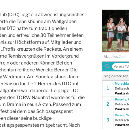
lub (DTC) liegt ein abwechslungsreiches
rte die Tennisbühne am Wallgraben
 Der DTC hatte zum traditionellen
den und erfreuliche 30 Teilnehmer liefen
nis zur Höchstform auf. Mitglieder und
„Profis kreuzten die Rackets. An einem
ame Tennisvergnügen im Vordergrund
n ein oder anderen Könner. Bei den
chenturnierikone Wencke Berger. Die
ny Wedmann. Am Sonntag stand dann
r Saison für die 1. Herren des DTC auf
lgraben war dabei der Leipziger TC
gen den TC RW Naunhof wurde es für die
zum Drama in neun Akten. Passend zum
ssfest bei dem das Schlossgespenst
en dieser seine bucklige
bstiegsgespenstes mitgebracht. Nach