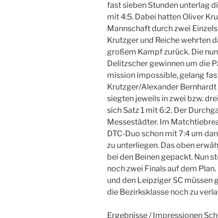
fast sieben Stunden unterlag d
mit 4:5. Dabei hatten Oliver K
Mannschaft durch zwei Einzels
Krutzger und Reiche wehrten 
großem Kampf zurück. Die nun
Delitzscher gewinnen um die Pa
mission impossible, gelang fas
Krutzger/Alexander Bernhardt 
siegten jeweils in zwei bzw. dr
sich Satz 1 mit 6:2. Der Durchg
Messestädter. Im Matchtiebrea
DTC-Duo schon mit 7:4 um dann
zu unterliegen. Das oben erwä
bei den Beinen gepackt. Nun 
noch zwei Finals auf dem Plan
und den Leipziger SC müssen 
die Bezirksklasse noch zu verla
Ergebnisse / Impressionen Sch