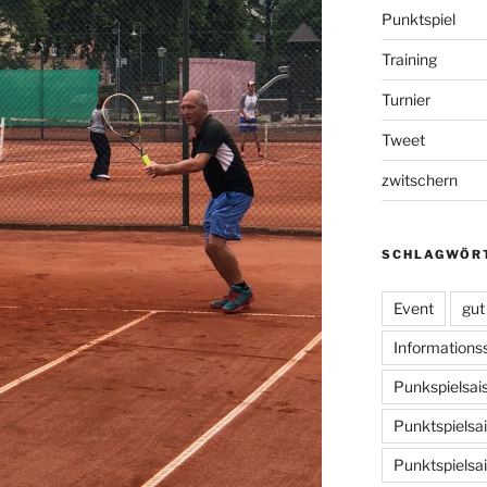
Punktspiel
Training
Turnier
Tweet
zwitschern
SCHLAGWÖR
Event
gut
Informationss
Punkspielsai
Punktspielsa
Punktspielsa