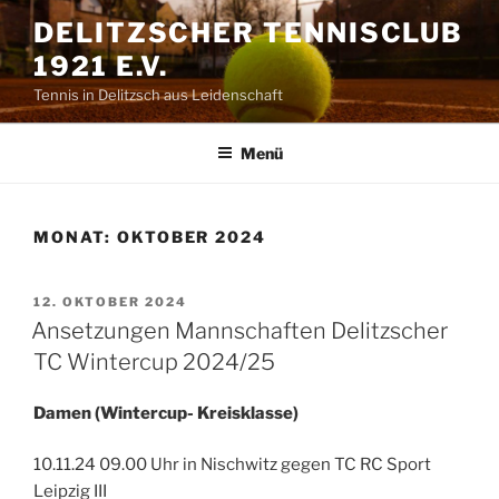
Zum
DELITZSCHER TENNISCLUB
Inhalt
1921 E.V.
springen
Tennis in Delitzsch aus Leidenschaft
Menü
MONAT:
OKTOBER 2024
VERÖFFENTLICHT
12. OKTOBER 2024
AM
Ansetzungen Mannschaften Delitzscher
TC Wintercup 2024/25
Damen (Wintercup- Kreisklasse)
10.11.24 09.00 Uhr in Nischwitz gegen TC RC Sport
Leipzig III