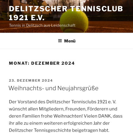
Zum
DELITZSCHER TENNISCLUB
Inhalt
1921 E.V.
springen
Tennis in Delitzsch aus Leidenschaft
Menü
MONAT:
DEZEMBER 2024
VERÖFFENTLICHT
23. DEZEMBER 2024
AM
Weihnachts- und Neujahrsgrüße
Der Vorstand des Delitzscher Tennisclubs 1921 e. V.
wünscht allen Mitgliedern, Freunden, Förderern und
deren Familien frohe Weihnachten! Vielen DANK, dass
ihr alle zu einem weiteren erfolgreichen Jahr der
Delitzscher Tennisgeschichte beigetragen habt.