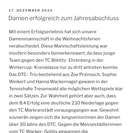
VERÖFFENTLICHT
17. DEZEMBER 2024
AM
Damen erfolgreich zum Jahresabschluss
Mit einem Erfolgserlebnis hat sich unsere
Damenmannschaft in die Weihnachtsferien
verabschiedet. Diese Mannschaftsleistung war
insofern besonders bemerkenswert, da dass junge
Team gegen den TC Böhlitz- Ehrenberg in der
Wintercup- Kreisklasse nur zu dritt antreten konnte.
Das DTC- Trio bestehend aus Zoe Przinosch, Sophie
Weikert und Hanna Wackernagel gewann in der
Tennishalle Tresenwald alle möglichen Wettspiele klar
in zwei Sätzen. Zur Wahrheit gehört aber auch, dass
dem 8:4 Erfolg eine deutliche 2:10 Niederlage gegen
den TC Markranstädt vorausgegangen war. Gewohnt
souverän zeigen sich die Jungseniorinnen der Damen
über 30 Jahre des DTC. Gegen die Messestädterinnen
vom TC Wacker- Gohlis gewannen die