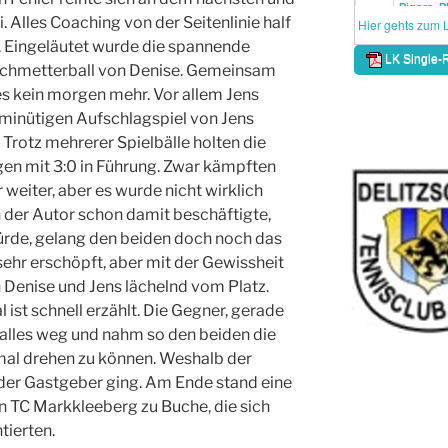
. Alles Coaching von der Seitenlinie half
b. Eingeläutet wurde die spannende
chmetterball von Denise. Gemeinsam
es kein morgen mehr. Vor allem Jens
15minütigen Aufschlagspiel von Jens
 Trotz mehrerer Spielbälle holten die
gen mit 3:0 in Führung. Zwar kämpften
 weiter, aber es wurde nicht wirklich
 der Autor schon damit beschäftigte,
rde, gelang den beiden doch noch das
ehr erschöpft, aber mit der Gewissheit
 Denise und Jens lächelnd vom Platz.
 ist schnell erzählt. Die Gegner, gerade
 alles weg und nahm so den beiden die
mal drehen zu können. Weshalb der
 der Gastgeber ging. Am Ende stand eine
n TC Markkleeberg zu Buche, die sich
tierten.