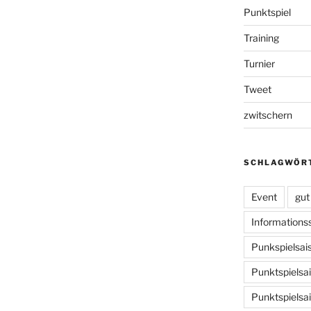
Punktspiel
Training
Turnier
Tweet
zwitschern
SCHLAGWÖR
Event
gut
Informationss
Punkspielsai
Punktspielsa
Punktspielsa