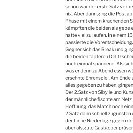
schon war der erste Satz vorbei
nix. Aber dann ging die Post a
Phase mit einem krachenden S
kämpften die beiden als gebe 
hatte viel zu laufen. In einem 
passierte die Vorentscheidung.
Gegner sich das Break und gin
die beiden tapferen Delitzscher
noch einmal spannend. Als sich
was er denn zu Abend essen wü
ersehnte Ehrenspiel. Am Ende s
alles gegeben zu haben, gingen
Der 2.Satz von Sibylle und Kunal
der männliche fischte am Netz
Hoffnung, das Match noch ein
2.Satz dann schnell zugunsten
deutliche Niederlage gegen de
aber als gute Gastgeber präsen