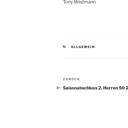
Tony Wedmann
KATEGORIEN
ALLGEMEIN
Beitragsnavigation
Vorheriger
ZURÜCK
Beitrag
Saisonabschluss 2. Herren 50 