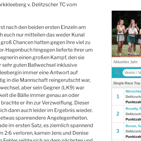
rkkleeberg v. Delitzscher TC vom
erst nach den beiden ersten Einzeln am
ch euch nur mitteilen das weder Kunal
groß Chancen hatten gegen ihre viel zu
er-Hagenbuch hingegen lieferte ihrer um
egnerin einen großen Kampf, den sie
er sehr guten Ballwechsel inklusive
kleebergin immer eine Antwort auf
istig in die Mannschaft reingerutscht war,
lwechsel, aber sein Gegner (LK9) war
gkeit die Bälle immer genau an oder
 brachte er ihn zur Verzweiflung. Dieser
ich dann auch leider im Ergebnis wieder.
 etwas spannendere Angelegenheiten.
de im ersten Satz, es ziemlich spannend
m 2:6 verloren, kamen Jens und Denise
in Fehler reihte sich an dem nächsten und