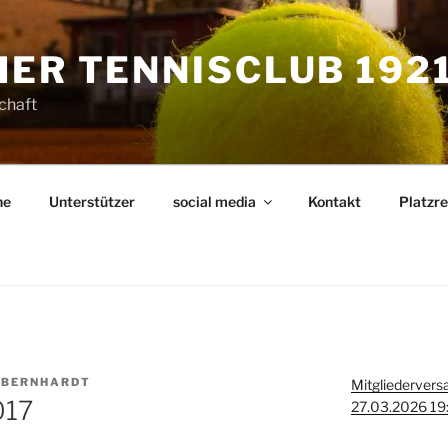
ER TENNISCLUB 1921 
schaft
ne
Unterstützer
social media
Kontakt
Platzr
 BERNHARDT
Mitgliederver
017
27.03.2026 19: