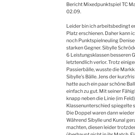
Bericht Mixedpunktspiel TC Ma
02.09.
Leider bin ich arbeitsbedingt 
Platz erschienen. Daher kann i
noch Punktspielneuling Denise 
starken Gegner. Sibylle Schröd
6 Leistungsklassen besseren G
letztendlich verlor. Trotz einig
Passierbälle, wusste die Mark
Sibylle’s Bälle. Jens der kurzfr
hatte auch ein paar schöne Bal
einfach zu gut. Mit seiner Fähi
knapp neben die Linie (im Feld)
Klassenunterschied spiegelte s
Die Doppel waren dann wieder
Während Sibylle und Kunal gera
machten, diesen leider trotzde
überhaupt nicht in ihr Match. E