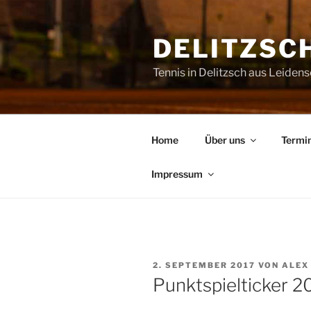
Zum
Inhalt
DELITZSCH
springen
Tennis in Delitzsch aus Leiden
Home
Über uns
Termi
Impressum
VERÖFFENTLICHT
2. SEPTEMBER 2017
VON
ALEX
AM
Punktspielticker 2