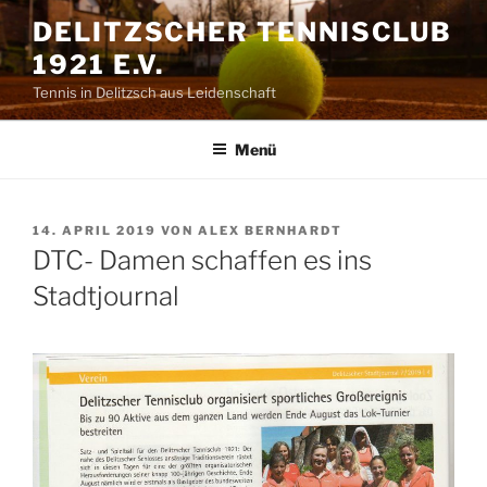
Zum
DELITZSCHER TENNISCLUB
Inhalt
1921 E.V.
springen
Tennis in Delitzsch aus Leidenschaft
Menü
VERÖFFENTLICHT
14. APRIL 2019
VON
ALEX BERNHARDT
AM
DTC- Damen schaffen es ins
Stadtjournal