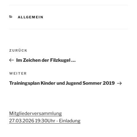
KATEGORIEN
ALLGEMEIN
Beitragsnavigation
Vorheriger
ZURÜCK
Beitrag
Im Zeichen der Filzkugel …
Nächster
WEITER
Beitrag
Trainingsplan Kinder und Jugend Sommer 2019
Mitgliederversammlung
27.03.2026 19:30Uhr - Einladung