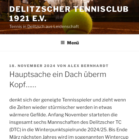
Zum
DELITZSCHER TENNISCLUB
Inhalt
1921 E.V.
springen
Tennis in Delitzsch aus Leidenschaft
Menü
VERÖFFENTLICHT
18. NOVEMBER 2024
VON
ALEX BERNHARDT
AM
Hauptsache ein Dach überm
Kopf……
denkt sich der geneigte Tennisspieler und zieht wenn
die Zeiten wieder stürmischer werden in etwas
wärmere Gefilde. Anfang November starteten die
insgesamt sechs Mannschaften des Delitzscher TC
(DTC) in die Winterpunktspielrunde 2024/25. Bis Ende
März nächsten Jahres wird im sogenannten Wintercup