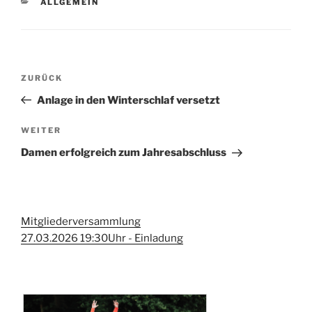
KATEGORIEN
ALLGEMEIN
Beitragsnavigation
Vorheriger
ZURÜCK
Beitrag
Anlage in den Winterschlaf versetzt
Nächster
WEITER
Beitrag
Damen erfolgreich zum Jahresabschluss
Mitgliederversammlung
27.03.2026 19:30Uhr - Einladung