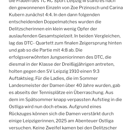
die Frauen des TC RC Sport Leipzig III stand es nach
den gewonnenen Einzeln von Zoe Przinosch und Carina
Kubern zunächst 4:4. In den dann folgenden
entscheidenden Doppelmatches wurden die
Delitzscherinnen ein klein wenig Opfer der
auslaufenden Gesamtspielzeit. In beiden Vergleichen,
lag das DTC- Quartett zum finalen Zeigersprung hinten
und gab so die Partie mit 4:8 ab. Die
erfolgsverwöhnten Jungseniorinnen des DTC, die
diesmal in der Klasse der Dreißigjährigen antreten,
holten gegen den SV Leipzig 1910 einen 9:3
Auftaktsieg. Für die Ladies, die im Sommer
Landesmeister der Damen über 40 Jahre wurden, gab
es abseits der Tennisplätze ein Überraschung. Aus
dem im Spätsommer knapp verpassten Aufstieg in die
Ostliga wird nun doch etwas. Aufgrund eines
Rückzuges können sich die Damen verstärkt durch
einige Leipzigerinnen, 2025 am Abenteuer Ostliga
versuchen. Keine Zweifel kamen bei den Delitzscher