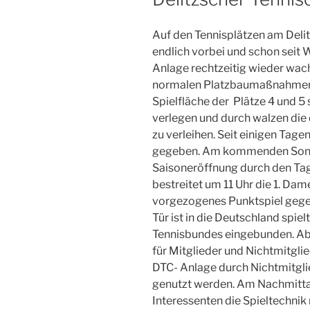
Auf den Tennisplätzen am Delit
endlich vorbei und schon seit
Anlage rechtzeitig wieder wac
normalen Platzbaumaßnahmen b
Spielfläche der Plätze 4 und 5 
verlegen und durch walzen die
zu verleihen. Seit einigen Tage
gegeben. Am kommenden Sonnta
Saisoneröffnung durch den Tag 
bestreitet um 11 Uhr die 1. Dam
vorgezogenes Punktspiel gege
Tür ist in die Deutschland spiel
Tennisbundes eingebunden. Ab 1
für Mitglieder und Nichtmitglie
DTC- Anlage durch Nichtmitgli
genutzt werden. Am Nachmittag
Interessenten die Spieltechnik