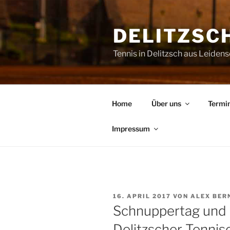
Zum
Inhalt
DELITZSCH
springen
Tennis in Delitzsch aus Leiden
Home
Über uns
Termi
Impressum
VERÖFFENTLICHT
16. APRIL 2017
VON
ALEX BER
AM
Schnuppertag und 
Delitzscher Tennisc