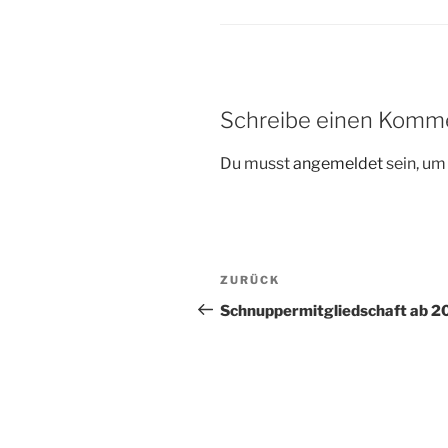
Schreibe einen Komm
Du musst
angemeldet
sein, u
Beitragsnavigation
Vorheriger
ZURÜCK
Beitrag
Schnuppermitgliedschaft ab 20