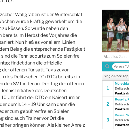
zscher Wallgraben ist der Winterschlaf
 Wochen wurde kräftig gewerkelt um die
h zu küssen. So wurde neben den
ereits im Herbst des Vorjahres die
saniert. Nun hieß es vor allem Linien
 dem Belag die entsprechende Festigkeit
n sind die Tenniscourts zum Spielen frei
g findet dann die offizielle
der offenen Tür satt. Tags zuvor
en des Delitzscher TC (DTC) bereits ein
n den SV Lindenau. Der Tag der offenen
t Tennis Initiative des Deutschen
0 Uhr führt der DTC ein Kaiserturnier
der durch. 14 – 19 Uhr kann dann die
eder zum gebührenfreien Spielen
 sind auch Trainer vor Ort die
 näher bringen können. Als kleinen Anreiz