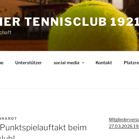
ER TENNISCLUB 1921 
schaft
ne
Unterstützer
social media
Kontakt
Platzr
NHARDT
Mitgliederver
Punktspielauftakt beim
27.03.2026 19:
lub!