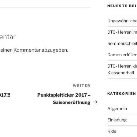
NEUESTE BE
Ungewöhnliche
DTC- Herren im 
entar
Sommerschleif
m einen Kommentar abzugeben.
Damen erfüllen
DTC- Herren kl
Klassenerhalt
WEITER
Nächster
Beitrag
KATEGORIEN
17!!!
Punktspielticker 2017 –
Saisoneröffnung
Allgemein
Einladung
Kids