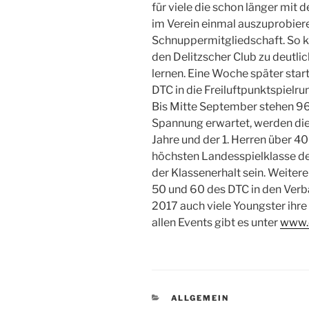
für viele die schon länger mit
im Verein einmal auszuprobieren
Schnuppermitgliedschaft. So k
den Delitzscher Club zu deutli
lernen. Eine Woche später sta
DTC in die Freiluftpunktspielr
Bis Mitte September stehen 9
Spannung erwartet, werden die
Jahre und der 1. Herren über 40
höchsten Landesspielklasse der 
der Klassenerhalt sein. Weiter
50 und 60 des DTC in den Verb
2017 auch viele Youngster ihr
allen Events gibt es unter
www.d
KATEGORIEN
ALLGEMEIN