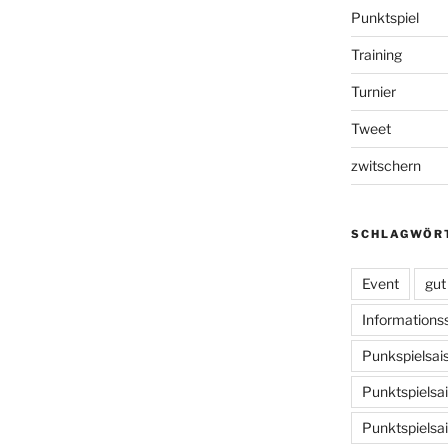
Punktspiel
Training
Turnier
Tweet
zwitschern
SCHLAGWÖR
Event
gut
Informationss
Punkspielsai
Punktspielsa
Punktspielsa