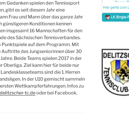
 dem Gedanken spielen den Tennissport
, gibt es seit diesem Jahr eine
ann Frau und Mann über das ganze Jahr
ch günstigeren Konditionen kennen
rten insgesamt 16 Mannschaften für den
unde des Sächsischen Tennisverbandes.
6 Punktspiele auf dem Programm. Mit
 Auftritte des Jungseniorinnen über 30
 Jahre. Beide Teams spielen 2017 in der
Oberliga. Ziel kann hier für beide nur
e Landesklasseteams sind die 1. Herren
andsligen. In der U10 gemischt sammeln
e ersten Wettkampferfahrungen. Infos zu
elitzscher-tc.de
oder bei Facebook.